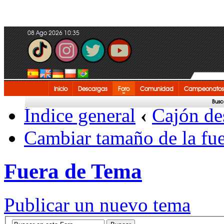
08 Ago 2026 10:35
Inicio
Descargas
Foro
Comunidad
Campeonatos
Busc
Índice general
‹
Cajón de
Cambiar tamaño de la fu
Fuera de Tema
Publicar un nuevo tema