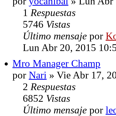
por
yocanibal
» Lun Abr 
1
Respuestas
5746
Vistas
Último mensaje
por
Ko
Lun Abr 20, 2015 10:
Mro Manager Champ
por
Nari
» Vie Abr 17, 2
2
Respuestas
6852
Vistas
Último mensaje
por
le