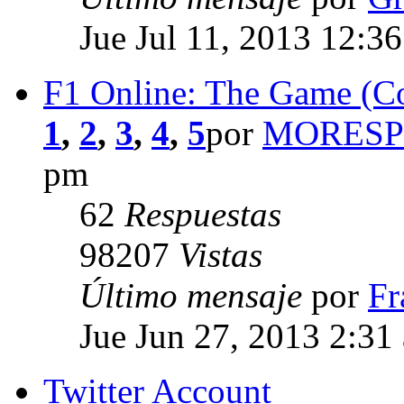
Jue Jul 11, 2013 12:3
F1 Online: The Game (Co
1
,
2
,
3
,
4
,
5
por
MORESP
pm
62
Respuestas
98207
Vistas
Último mensaje
por
Fr
Jue Jun 27, 2013 2:31
Twitter Account