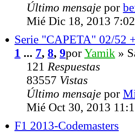
Último mensaje
por
be
Mié Dic 18, 2013 7:0
Serie "CAPETA" 02/52 
1
...
7
,
8
,
9
por
Yamik
» S
121
Respuestas
83557
Vistas
Último mensaje
por
M
Mié Oct 30, 2013 11:
F1 2013-Codemasters