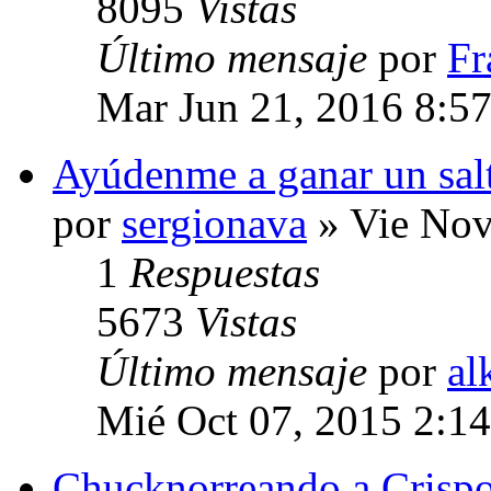
8095
Vistas
Último mensaje
por
Fr
Mar Jun 21, 2016 8:5
Ayúdenme a ganar un salt
por
sergionava
» Vie Nov
1
Respuestas
5673
Vistas
Último mensaje
por
al
Mié Oct 07, 2015 2:1
Chucknorreando a Crispo