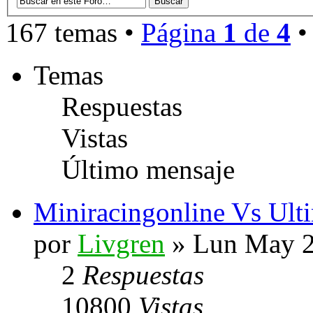
167 temas •
Página
1
de
4
Temas
Respuestas
Vistas
Último mensaje
Miniracingonline Vs Ul
por
Livgren
» Lun May 2
2
Respuestas
10800
Vistas