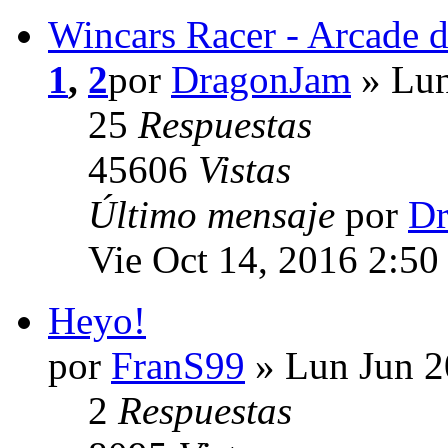
Wincars Racer - Arcade d
1
,
2
por
DragonJam
» Lun
25
Respuestas
45606
Vistas
Último mensaje
por
Dr
Vie Oct 14, 2016 2:50
Heyo!
por
FranS99
» Lun Jun 2
2
Respuestas