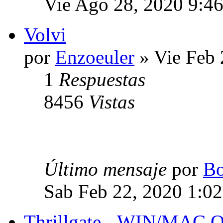
Vie Ago 28, 2020 9:4
Volvi
por
Enzoeuler
» Vie Feb 
1
Respuestas
8456
Vistas
Último mensaje
por
Bo
Sab Feb 22, 2020 1:0
Thrillgate - WIN/MAC 