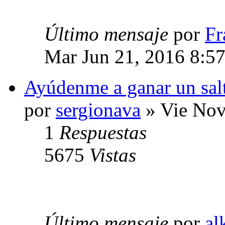
Último mensaje
por
Fr
Mar Jun 21, 2016 8:5
Ayúdenme a ganar un salt
por
sergionava
» Vie Nov
1
Respuestas
5675
Vistas
Último mensaje
por
al