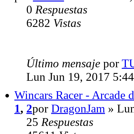
0
Respuestas
6282
Vistas
Último mensaje
por
T
Lun Jun 19, 2017 5:4
Wincars Racer - Arcade d
1
,
2
por
DragonJam
» Lun
25
Respuestas