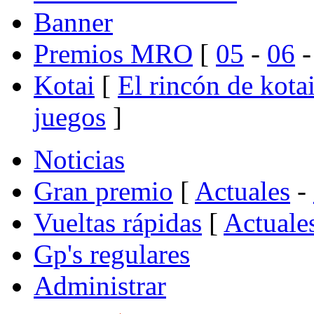
Banner
Premios MRO
[
05
-
06
Kotai
[
El rincón de kota
juegos
]
Noticias
Gran premio
[
Actuales
-
Vueltas rápidas
[
Actuale
Gp's regulares
Administrar