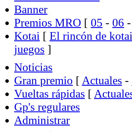
Banner
Premios MRO
[
05
-
06
Kotai
[
El rincón de kota
juegos
]
Noticias
Gran premio
[
Actuales
-
Vueltas rápidas
[
Actuale
Gp's regulares
Administrar