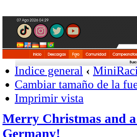
07 Ago 2026 04:29
Inicio
Descargas
Foro
Comunidad
Campeonatos
Busc
Índice general
‹
MiniRac
Cambiar tamaño de la fu
Imprimir vista
Merry Christmas and 
Germany!