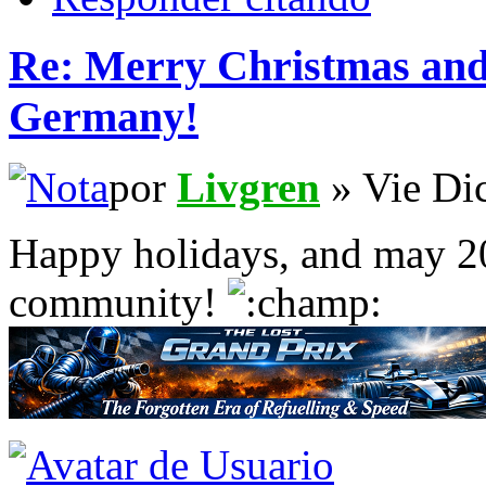
Re: Merry Christmas an
Germany!
por
Livgren
» Vie Di
Happy holidays, and may 2
community!