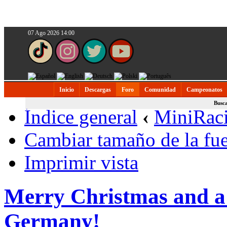
07 Ago 2026 14:00
Inicio
Descargas
Foro
Comunidad
Campeonatos
Busc
Índice general
‹
MiniRac
Cambiar tamaño de la fu
Imprimir vista
Merry Christmas and 
Germany!