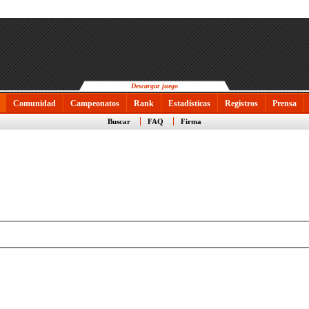
Descargar juego
Comunidad
Campeonatos
Rank
Estadísticas
Registros
Prensa
Buscar
FAQ
Firma