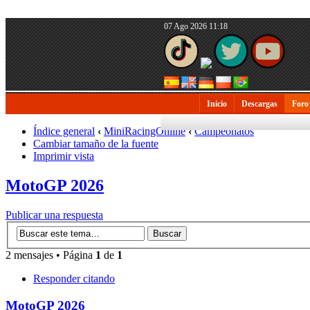
07 Ago 2026 11:18
Inicio
Descargas
Foro
Índice general
‹
MiniRacingOnline
‹
Campeonatos
Cambiar tamaño de la fuente
Imprimir vista
MotoGP 2026
Publicar una respuesta
2 mensajes • Página
1
de
1
Responder citando
MotoGP 2026