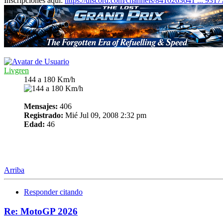
Inscripciones aquí:
https://discord.com/channels/8410263641 ... 931
Livgren
144 a 180 Km/h
Mensajes:
406
Registrado:
Mié Jul 09, 2008 2:32 pm
Edad:
46
Arriba
Responder citando
Re: MotoGP 2026