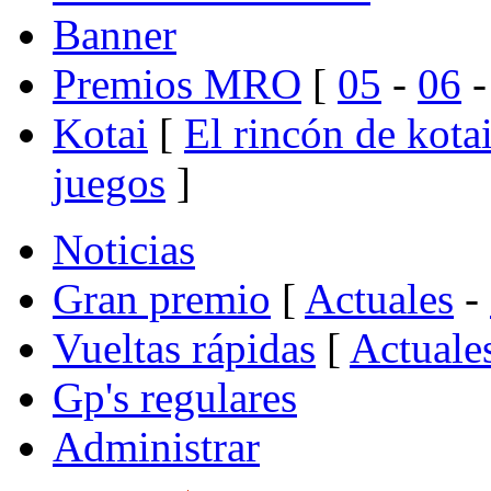
Banner
Premios MRO
[
05
-
06
Kotai
[
El rincón de kota
juegos
]
Noticias
Gran premio
[
Actuales
-
Vueltas rápidas
[
Actuale
Gp's regulares
Administrar