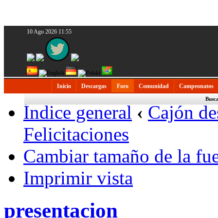
10 Ago 2026 11:55
Inicio
Descargas
Foro
Comunidad
Campeonatos
Busc
Índice general
‹
Cajón de
Felicitaciones
Cambiar tamaño de la fu
Imprimir vista
presentacion