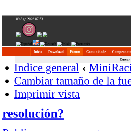
09 Ago 2026 07:53
Inicio
Download
Fórum
Comunidade
Campeonato
Buscar
Índice general
‹
MiniRac
Cambiar tamaño de la fu
Imprimir vista
resolución?