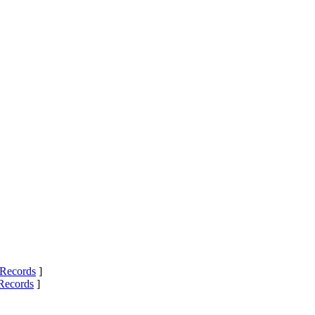
Records
]
Records
]