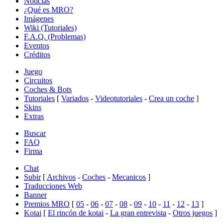
Noticias
¿Qué es MRO?
Imágenes
Wiki (Tutoriales)
F.A.Q. (Problemas)
Eventos
Créditos
Juego
Circuitos
Coches & Bots
Tutoriales
[
Variados
-
Videotutoriales
-
Crea un coche
]
Skins
Extras
Buscar
FAQ
Firma
Chat
Subir
[
Archivos
-
Coches
-
Mecanicos
]
Traducciones Web
Banner
Premios MRO
[
05
-
06
-
07
-
08
-
09
-
10
-
11
-
12
-
13
]
Kotai
[
El rincón de kotai
-
La gran entrevista
-
Otros juegos
]