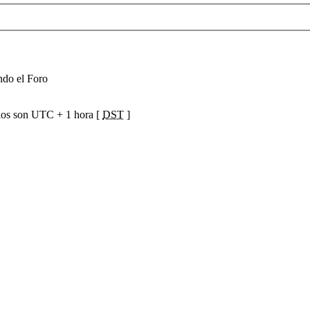
ndo el Foro
ios son UTC + 1 hora [
DST
]