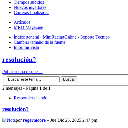
Tiempos subidos
Nuevos jugadores
Carreras finalizadas
Artículos
MRO Magazine
Índice general
‹
MiniRacingOnline
‹
Soporte Tecnico
Cambiar tamaño de la fuente
Imprimir vista
resolución?
Publicar una respuesta
2 mensajes • Página
1
de
1
Responder citando
resolución?
por
rogermoore
» Jue Dic 25, 2025 2:47 pm