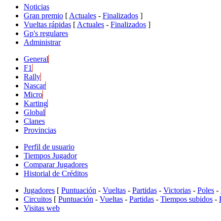
Noticias
Gran premio
[
Actuales
-
Finalizados
]
Vueltas rápidas
[
Actuales
-
Finalizados
]
Gp's regulares
Administrar
General
F1
Rally
Nascar
Micro
Karting
Global
Clanes
Provincias
Perfil de usuario
Tiempos Jugador
Comparar Jugadores
Historial de Créditos
Jugadores
[
Puntuación
-
Vueltas
-
Partidas
-
Victorias
-
Poles
-
Circuitos
[
Puntuación
-
Vueltas
-
Partidas
-
Tiempos subidos
-
Visitas web