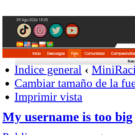
09 Ago 2026 18:05
Inicio
Descargas
Foro
Comunidad
Campeonatos
Busc
Índice general
‹
MiniRac
Cambiar tamaño de la fu
Imprimir vista
My username is too big