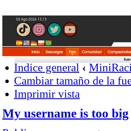
06 Ago 2026 13:13
Inicio
Descargas
Foro
Comunidad
Campeonatos
Busc
Índice general
‹
MiniRac
Cambiar tamaño de la fu
Imprimir vista
My username is too big