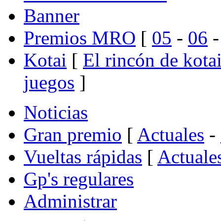
Banner
Premios MRO
[
05
-
06
Kotai
[
El rincón de kota
juegos
]
Noticias
Gran premio
[
Actuales
-
Vueltas rápidas
[
Actuale
Gp's regulares
Administrar