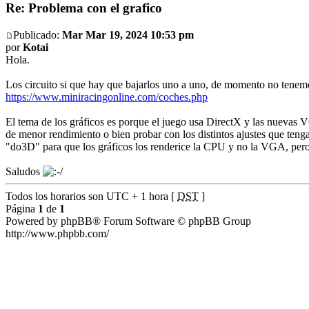
Re: Problema con el grafico
Publicado:
Mar Mar 19, 2024 10:53 pm
por
Kotai
Hola.
Los circuito si que hay que bajarlos uno a uno, de momento no tenem
https://www.miniracingonline.com/coches.php
El tema de los gráficos es porque el juego usa DirectX y las nuevas 
de menor rendimiento o bien probar con los distintos ajustes que ten
"do3D" para que los gráficos los renderice la CPU y no la VGA, pero e
Saludos
Todos los horarios son UTC + 1 hora [
DST
]
Página
1
de
1
Powered by phpBB® Forum Software © phpBB Group
http://www.phpbb.com/