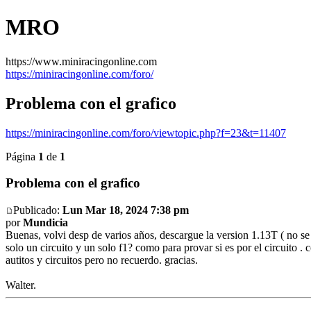
MRO
https://www.miniracingonline.com
https://miniracingonline.com/foro/
Problema con el grafico
https://miniracingonline.com/foro/viewtopic.php?f=23&t=11407
Página
1
de
1
Problema con el grafico
Publicado:
Lun Mar 18, 2024 7:38 pm
por
Mundicia
Buenas, volvi desp de varios años, descargue la version 1.13T ( no se 
solo un circuito y un solo f1? como para provar si es por el circuito 
autitos y circuitos pero no recuerdo. gracias.
Walter.