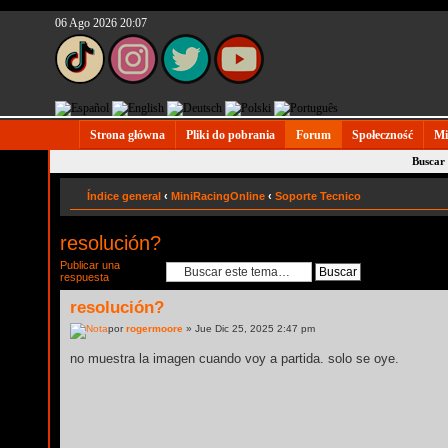
06 Ago 2026 20:07
Strona główna
Pliki do pobrania
Forum
Społeczność
Mi
Buscar
Índice general
‹
MiniRacingOnline
‹
Soporte Tecnico
resolución?
Publicar una
respuesta
resolución?
por
rogermoore
» Jue Dic 25, 2025 2:47 pm
no muestra la imagen cuando voy a partida. solo se oye.