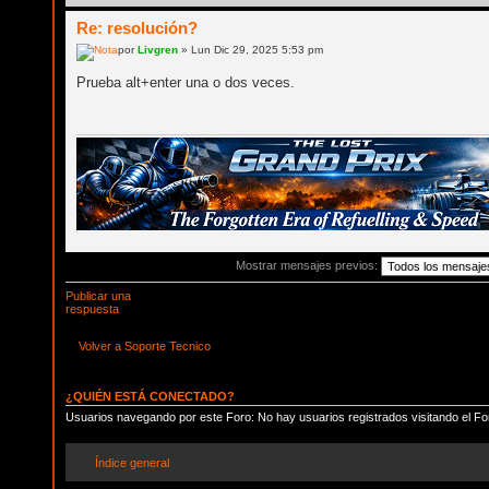
Re: resolución?
por
Livgren
» Lun Dic 29, 2025 5:53 pm
Prueba alt+enter una o dos veces.
Mostrar mensajes previos:
Publicar una
respuesta
Volver a Soporte Tecnico
¿QUIÉN ESTÁ CONECTADO?
Usuarios navegando por este Foro: No hay usuarios registrados visitando el Fo
Índice general