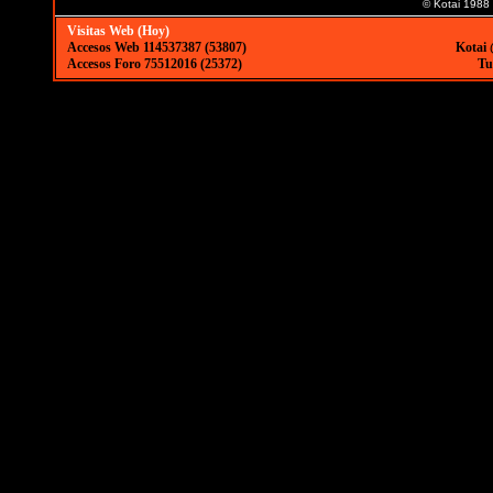
© Kotai 1988
Visitas Web (Hoy)
Accesos Web 114537387 (53807)
Kotai 
Accesos Foro 75512016 (25372)
Tu