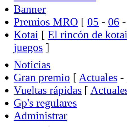
Banner
Premios MRO
[
05
-
06
Kotai
[
El rincón de kota
juegos
]
Noticias
Gran premio
[
Actuales
-
Vueltas rápidas
[
Actuale
Gp's regulares
Administrar