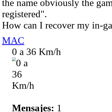
the name obviously the gam
registered".
How can I recover my in-
MAC
0 a 36 Km/h
Mensajes:
1