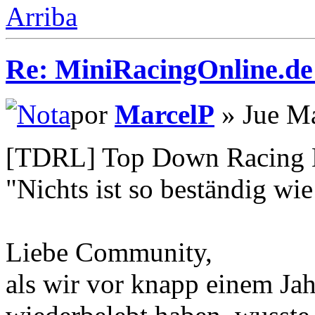
Arriba
Re: MiniRacingOnline.d
por
MarcelP
» Jue Ma
[TDRL] Top Down Racing 
"Nichts ist so beständig wi
Liebe Community,
als wir vor knapp einem J