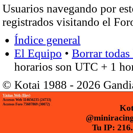
Usuarios navegando por est
registrados visitando el For
Índice general
El Equipo
•
Borrar todas 
horarios son UTC + 1 ho
© Kotai 1988 - 2026 Gandi
Visitas Web (Hoy)
Accesos Web 114656235 (24733)
Accesos Foro 75607869 (30072)
Kot
@miniracing
Tu IP: 216