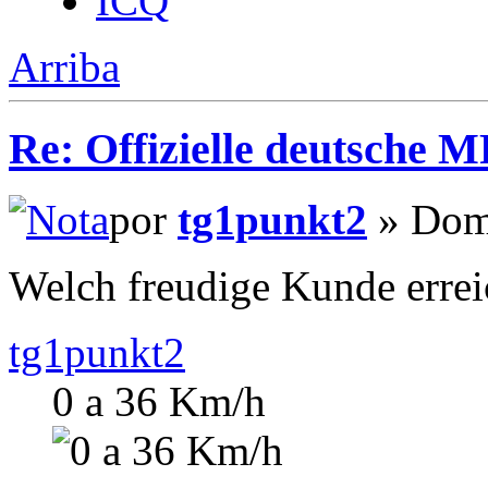
ICQ
Arriba
Re: Offizielle deutsche 
por
tg1punkt2
» Dom 
Welch freudige Kunde errei
tg1punkt2
0 a 36 Km/h