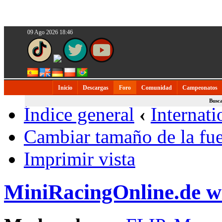
09 Ago 2026 18:46
Inicio
Descargas
Foro
Comunidad
Campeonatos
Busc
Índice general
‹
Internati
Cambiar tamaño de la fu
Imprimir vista
MiniRacingOnline.de 