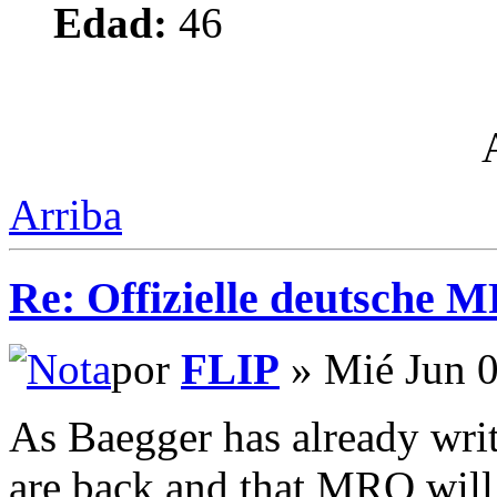
Edad:
46
Arriba
Re: Offizielle deutsche 
por
FLIP
» Mié Jun 0
As Baegger has already writ
are back and that MRO will