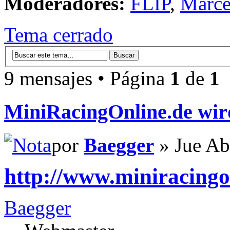
Moderadores:
FLIP
,
Marce
Tema cerrado
9 mensajes • Página
1
de
1
MiniRacingOnline.de wi
por
Baegger
» Jue Ab
http://www.miniracingo
Baegger