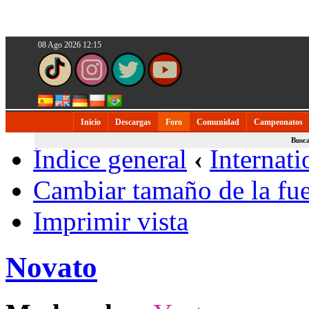
08 Ago 2026 12:15
Inicio
Descargas
Foro
Comunidad
Campeonatos
Busc
Índice general
‹
Internati
Cambiar tamaño de la fu
Imprimir vista
Novato