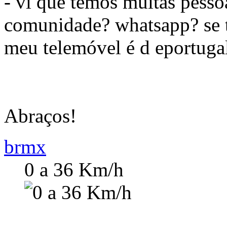
- vi que temos muitas pess
comunidade? whatsapp? se 
meu telemóvel é d eportuga
Abraços!
brmx
0 a 36 Km/h