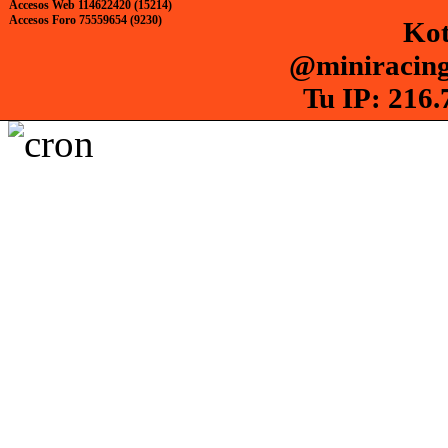
Accesos Web 114622420 (15214)
Accesos Foro 75559654 (9230)
Kot
@miniracing
Tu IP: 216.