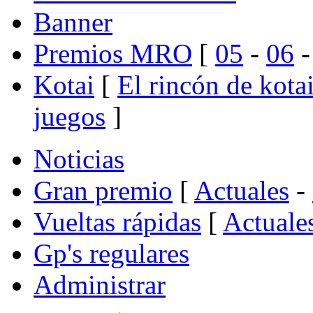
Banner
Premios MRO
[
05
-
06
Kotai
[
El rincón de kota
juegos
]
Noticias
Gran premio
[
Actuales
-
Vueltas rápidas
[
Actuale
Gp's regulares
Administrar