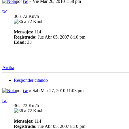
por
tw
» Vie Mar 26, 2010 1:58 pm
tw
36 a 72 Km/h
Mensajes:
114
Registrado:
Jue Abr 05, 2007 8:10 pm
Edad:
38
Arriba
Responder citando
por
tw
» Sab Mar 27, 2010 11:03 pm
tw
36 a 72 Km/h
Mensajes:
114
Registrado:
Jue Abr 05, 2007 8:10 pm