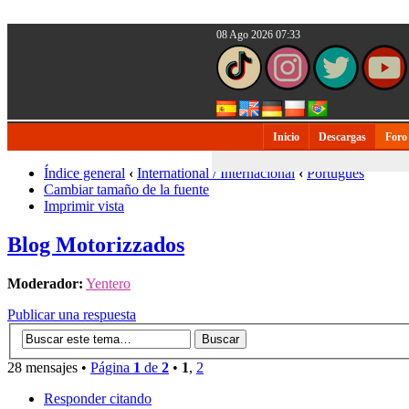
08 Ago 2026 07:33
Inicio
Descargas
Foro
Índice general
‹
International / Internacional
‹
Português
Cambiar tamaño de la fuente
Imprimir vista
Blog Motorizzados
Moderador:
Yentero
Publicar una respuesta
28 mensajes •
Página
1
de
2
•
1
,
2
Responder citando