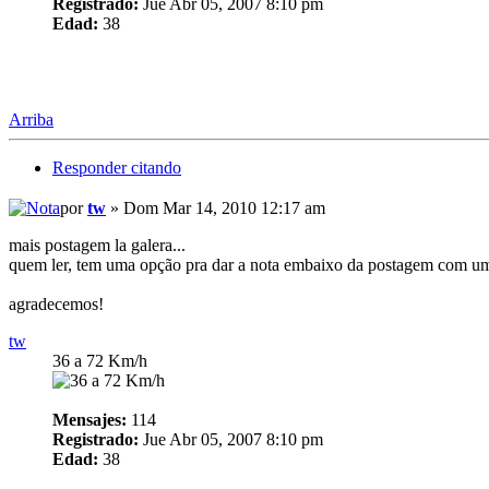
Registrado:
Jue Abr 05, 2007 8:10 pm
Edad:
38
Arriba
Responder citando
por
tw
» Dom Mar 14, 2010 12:17 am
mais postagem la galera...
quem ler, tem uma opção pra dar a nota embaixo da postagem com umas
agradecemos!
tw
36 a 72 Km/h
Mensajes:
114
Registrado:
Jue Abr 05, 2007 8:10 pm
Edad:
38