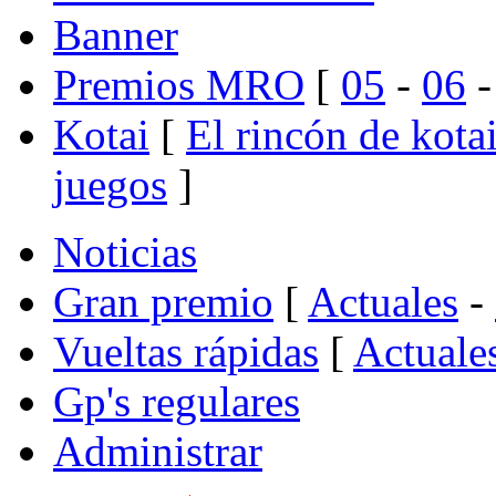
Banner
Premios MRO
[
05
-
06
Kotai
[
El rincón de kota
juegos
]
Noticias
Gran premio
[
Actuales
-
Vueltas rápidas
[
Actuale
Gp's regulares
Administrar