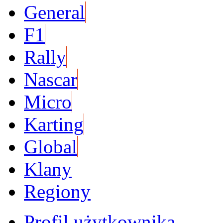
General
F1
Rally
Nascar
Micro
Karting
Global
Klany
Regiony
Profil użytkownika