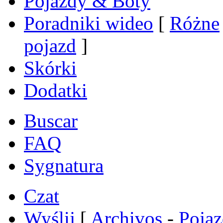
Pojazdy & Boty
Poradniki wideo
[
Różne
pojazd
]
Skórki
Dodatki
Buscar
FAQ
Sygnatura
Czat
Wyślij
[
Archivos
-
Poja