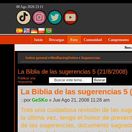
08 Ago 2026 23:11
Inicio
Descargas
Foro
Comunidad
Campeonatos
Busc
Índice general
‹
MiniRacingOnline
‹
Sugerencias
La Biblia de las sugerencias 5 (21/8/2008)
Publicar una
respuesta
La Biblia de las sugerencias 5 
por
GeSKo
» Jue Ago 21, 2008 11:28 am
Tras una cuidadosa revisión de las su
la última vez, tengo el honor de presenta
de las sugerencias, documento sagrad