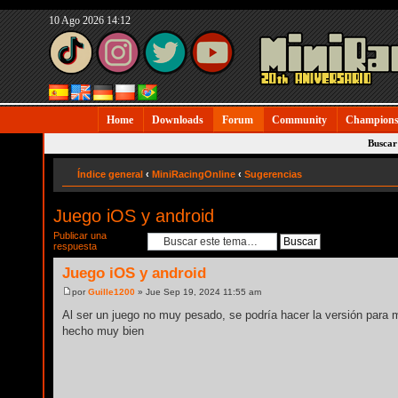
10 Ago 2026 14:12
Home
Downloads
Forum
Community
Champions
Buscar
Índice general
‹
MiniRacingOnline
‹
Sugerencias
Juego iOS y android
Publicar una
respuesta
Juego iOS y android
por
Guille1200
» Jue Sep 19, 2024 11:55 am
Al ser un juego no muy pesado, se podría hacer la versión para m
hecho muy bien