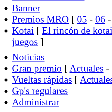
Banner
Premios MRO
[
05
-
06
Kotai
[
El rincón de kota
juegos
]
Noticias
Gran premio
[
Actuales
-
Vueltas rápidas
[
Actuale
Gp's regulares
Administrar