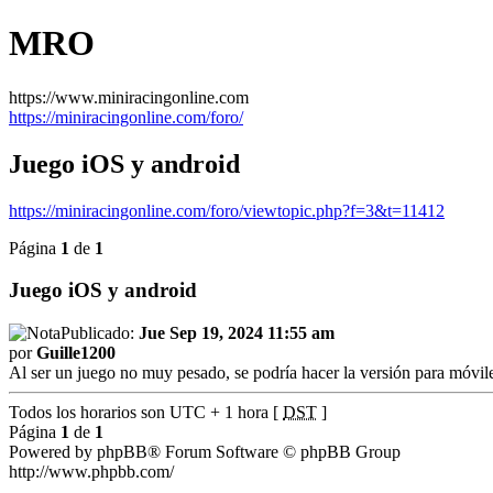
MRO
https://www.miniracingonline.com
https://miniracingonline.com/foro/
Juego iOS y android
https://miniracingonline.com/foro/viewtopic.php?f=3&t=11412
Página
1
de
1
Juego iOS y android
Publicado:
Jue Sep 19, 2024 11:55 am
por
Guille1200
Al ser un juego no muy pesado, se podría hacer la versión para móvil
Todos los horarios son UTC + 1 hora [
DST
]
Página
1
de
1
Powered by phpBB® Forum Software © phpBB Group
http://www.phpbb.com/