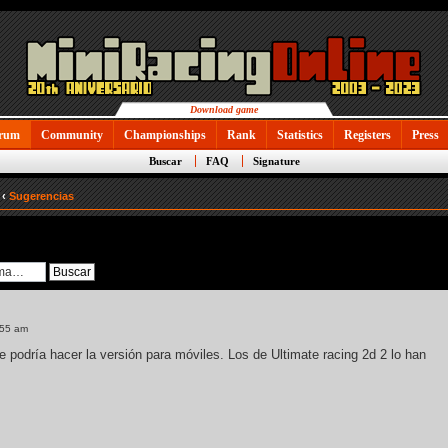
Download game
rum
Community
Championships
Rank
Statistics
Registers
Press
Buscar
FAQ
Signature
‹
Sugerencias
:55 am
 podría hacer la versión para móviles. Los de Ultimate racing 2d 2 lo han