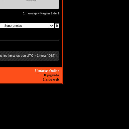
1 mensaje • Página
1
de
1
s los horarios son UTC + 1 hora [
DST
]
Usuarios Online
0 jugando
1 Sitio web