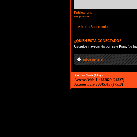
Publicar una
respuesta
Volver a Sugerencias
¿QUIÉN ESTÁ CONECTADO?
Usuarios navegando por este Foro: No hay
Índice general
Visitas Web (Hoy)
Accesos Web 114652829 (21327)
Accesos Foro 75605315 (27518)