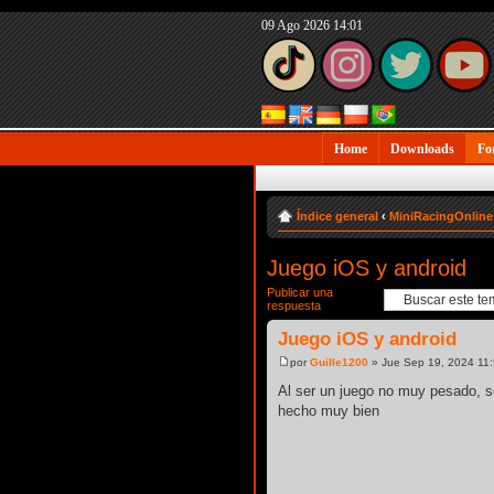
09 Ago 2026 14:01
Home
Downloads
Fo
Índice general
‹
MiniRacingOnline
Juego iOS y android
Publicar una
respuesta
Juego iOS y android
por
Guille1200
» Jue Sep 19, 2024 11
Al ser un juego no muy pesado, se
hecho muy bien