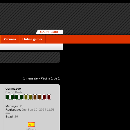
LOGIN - Enter
Versions
Online games
1 mensaje • Página
1
de
1
Guille1200
0 a 36 Km/h
Mensajes:
2
Registrado:
Jue Sep 19, 2024 11:53
am
Edad:
26
Málaga