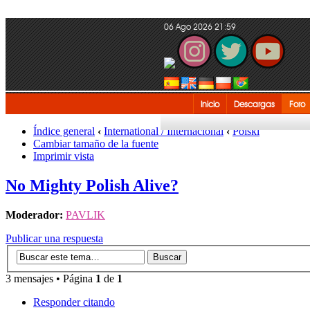
06 Ago 2026 21:59
Inicio
Descargas
Foro
Índice general
‹
International / Internacional
‹
Polski
Cambiar tamaño de la fuente
Imprimir vista
No Mighty Polish Alive?
Moderador:
PAVLIK
Publicar una respuesta
3 mensajes • Página
1
de
1
Responder citando