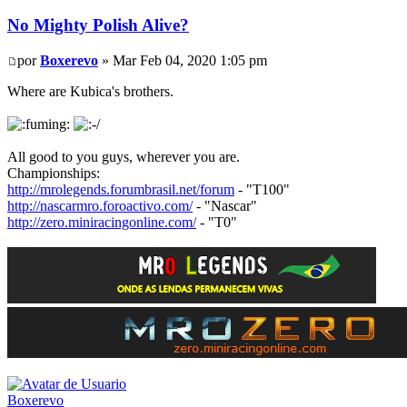
No Mighty Polish Alive?
por
Boxerevo
» Mar Feb 04, 2020 1:05 pm
Where are Kubica's brothers.
All good to you guys, wherever you are.
Championships:
http://mrolegends.forumbrasil.net/forum
- "T100"
http://nascarmro.foroactivo.com/
- "Nascar"
http://zero.miniracingonline.com/
- "T0"
Boxerevo