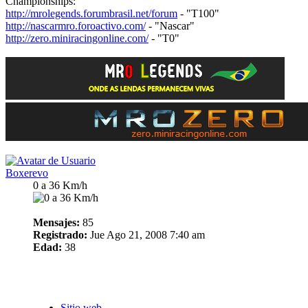
Championships:
http://mrolegends.forumbrasil.net/forum
- "T100"
http://nascarmro.foroactivo.com/
- "Nascar"
http://zero.miniracingonline.com/
- "T0"
Boxerevo
0 a 36 Km/h
Mensajes:
85
Registrado:
Jue Ago 21, 2008 7:40 am
Edad:
38
Sitio web