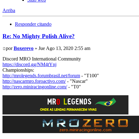
Arriba
Responder citando
Re: No Mighty Polish Alive?
por
Boxerevo
» Jue Ago 13, 2020 2:55 am
Discord MRO International Community
https://discord.gg/NM4tYnj
Championships:
http://mrolegends.forumbrasil.net/forum
- "T100"
http://nascarmro.foroactivo.com/
- "Nascar"
http://zero.miniracingonline.com/
- "T0"