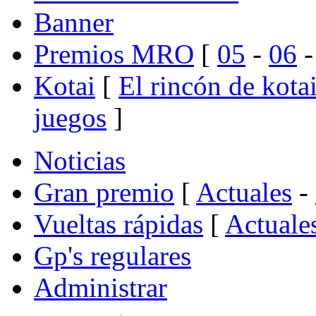
Banner
Premios MRO
[
05
-
06
Kotai
[
El rincón de kota
juegos
]
Noticias
Gran premio
[
Actuales
-
Vueltas rápidas
[
Actuale
Gp's regulares
Administrar