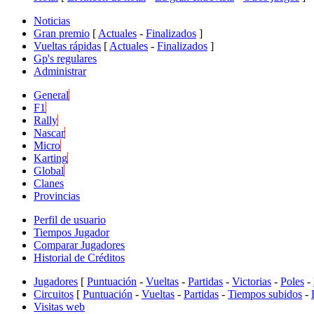
Noticias
Gran premio
[
Actuales
-
Finalizados
]
Vueltas rápidas
[
Actuales
-
Finalizados
]
Gp's regulares
Administrar
General
F1
Rally
Nascar
Micro
Karting
Global
Clanes
Provincias
Perfil de usuario
Tiempos Jugador
Comparar Jugadores
Historial de Créditos
Jugadores
[
Puntuación
-
Vueltas
-
Partidas
-
Victorias
-
Poles
-
Circuitos
[
Puntuación
-
Vueltas
-
Partidas
-
Tiempos subidos
-
Visitas web