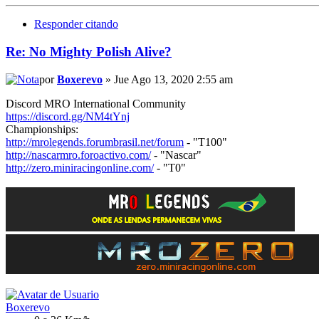
Responder citando
Re: No Mighty Polish Alive?
por
Boxerevo
» Jue Ago 13, 2020 2:55 am
Discord MRO International Community
https://discord.gg/NM4tYnj
Championships:
http://mrolegends.forumbrasil.net/forum
- "T100"
http://nascarmro.foroactivo.com/
- "Nascar"
http://zero.miniracingonline.com/
- "T0"
Boxerevo