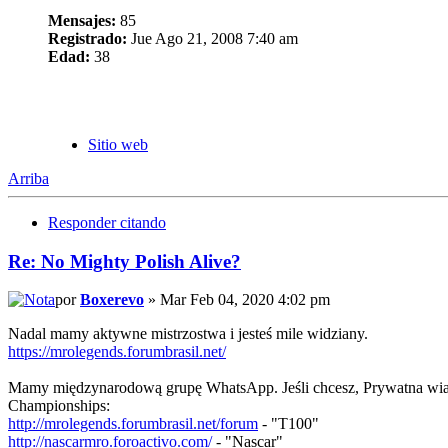
Mensajes:
85
Registrado:
Jue Ago 21, 2008 7:40 am
Edad:
38
Sitio web
Arriba
Responder citando
Re: No Mighty Polish Alive?
por
Boxerevo
» Mar Feb 04, 2020 4:02 pm
Nadal mamy aktywne mistrzostwa i jesteś mile widziany.
https://mrolegends.forumbrasil.net/
Mamy międzynarodową grupę WhatsApp. Jeśli chcesz, Prywatna wi
Championships:
http://mrolegends.forumbrasil.net/forum
- "T100"
http://nascarmro.foroactivo.com/
- "Nascar"