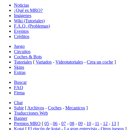
Noticias
¿Qué es MRO?
Imágenes
Wiki (Tutoriales)
F.A.Q. (Problemas)
Eventos
Créditos
Juego
Circuitos
Coches & Bots
Tutoriales
[
Variados
-
Videotutoriales
-
Crea un coche
]
Skins
Extras
Buscar
FAQ
Firma
Chat
Subir
[
Archivos
-
Coches
-
Mecanicos
]
Traducciones Web
Banner
Premios MRO
[
05
-
06
-
07
-
08
-
09
-
10
-
11
-
12
-
13
]
Kotai
[
El rincón de kotai
-
La gran entrevista
-
Otros juegos
]