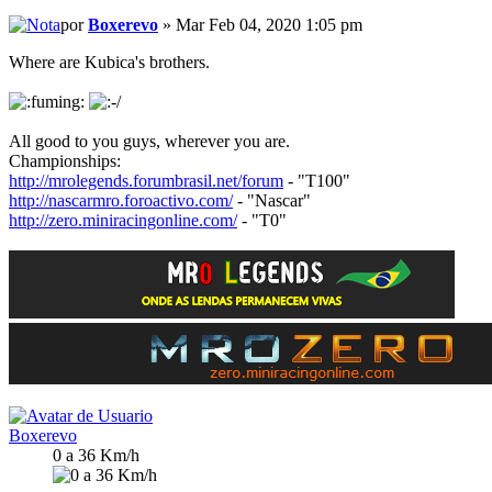
por
Boxerevo
» Mar Feb 04, 2020 1:05 pm
Where are Kubica's brothers.
All good to you guys, wherever you are.
Championships:
http://mrolegends.forumbrasil.net/forum
- "T100"
http://nascarmro.foroactivo.com/
- "Nascar"
http://zero.miniracingonline.com/
- "T0"
Boxerevo
0 a 36 Km/h