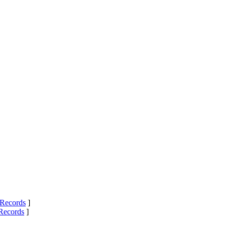
Records
]
Records
]