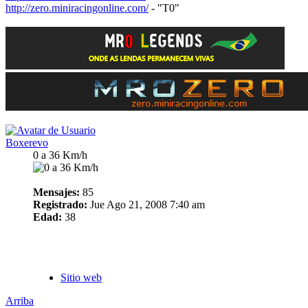
http://zero.miniracingonline.com/
- "T0"
Boxerevo
0 a 36 Km/h
Mensajes:
85
Registrado:
Jue Ago 21, 2008 7:40 am
Edad:
38
Sitio web
Arriba