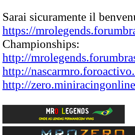
Sarai sicuramente il benven
https://mrolegends.forumbra
Championships:
http://mrolegends.forumbra
http://nascarmro.foroactivo
http://zero.miniracingonlin