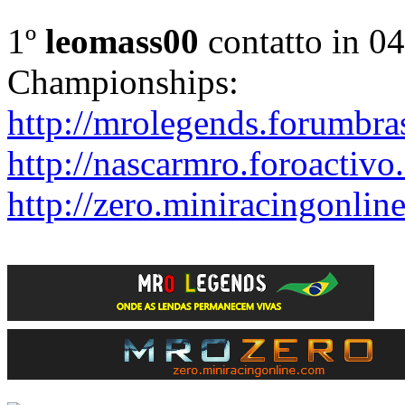
1º
leomass00
contatto in 0
Championships:
http://mrolegends.forumbra
http://nascarmro.foroactivo
http://zero.miniracingonlin