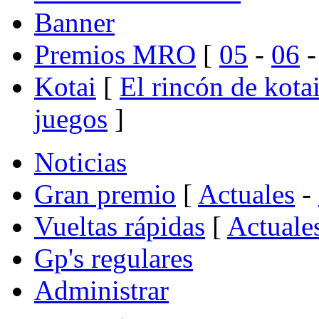
Banner
Premios MRO
[
05
-
06
Kotai
[
El rincón de kota
juegos
]
Noticias
Gran premio
[
Actuales
-
Vueltas rápidas
[
Actuale
Gp's regulares
Administrar