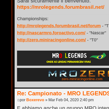
Sarai sicuramente il benvenuto.
https://mrolegends.forumbrasil.net/
Championships:
http://mrolegends.forumbrasil.net/forum
- "
http://nascarmro.foroactivo.com/
- "Nascar"
http://zero.miniracingonline.com/
- "T0"
Re: Campionato - MRO LEGEND
por
Boxerevo
» Mar Feb 04, 2020 2:40 pm
E abbiamo anche un gruppo MRO inter