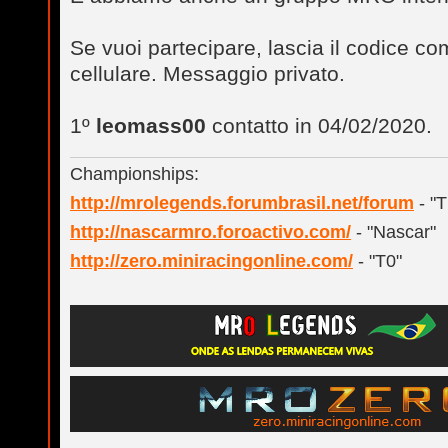
Se vuoi partecipare, lascia il codice c
cellulare. Messaggio privato.
1º
leomass00
contatto in 04/02/2020.
Championships:
http://mrolegends.forumbrasil.net/forum
- "
http://nascarmro.foroactivo.com/
- "Nascar"
http://zero.miniracingonline.com/
- "T0"