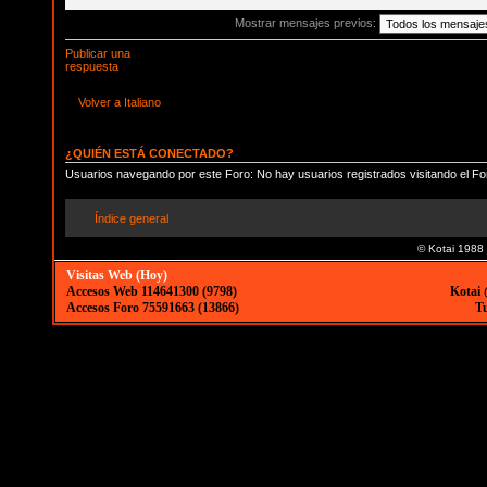
Mostrar mensajes previos:
Publicar una
respuesta
Volver a Italiano
¿QUIÉN ESTÁ CONECTADO?
Usuarios navegando por este Foro: No hay usuarios registrados visitando el Fo
Índice general
© Kotai 1988
Visitas Web (Hoy)
Accesos Web 114641300 (9798)
Kotai 
Accesos Foro 75591663 (13866)
Tu