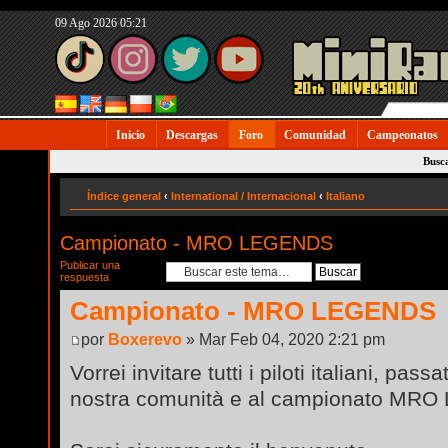
09 Ago 2026 05:21
Inicio
Descargas
Foro
Comunidad
Campeonatos
Busc
Índice general
‹
International / Internacional
‹
Italiano
Campionato - MRO LEGENDS
Publicar una
respuesta
Campionato - MRO LEGENDS
por
Boxerevo
» Mar Feb 04, 2020 2:21 pm
Vorrei invitare tutti i piloti italiani, passa
nostra comunità e al campionato MR