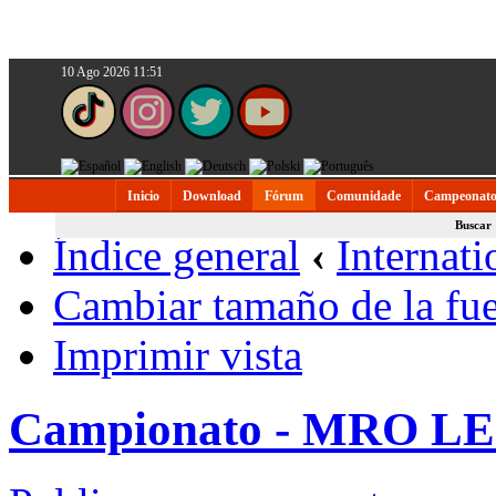
10 Ago 2026 11:51
Inicio
Download
Fórum
Comunidade
Campeonato
Buscar
Índice general
‹
Internati
Cambiar tamaño de la fu
Imprimir vista
Campionato - MRO 