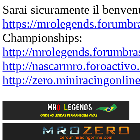
Sarai sicuramente il benven
https://mrolegends.forumbra
Championships:
http://mrolegends.forumbra
http://nascarmro.foroactivo
http://zero.miniracingonlin