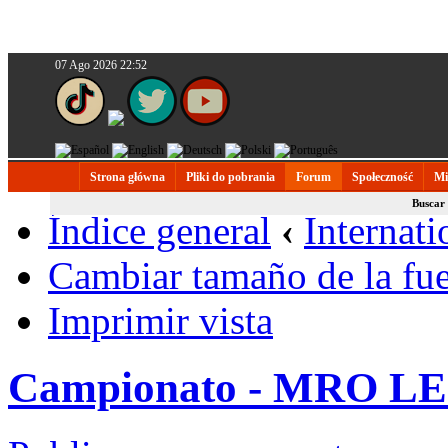
07 Ago 2026 22:52
Strona główna
Pliki do pobrania
Forum
Społeczność
Mi
Buscar
Índice general
‹
Internati
Cambiar tamaño de la fu
Imprimir vista
Campionato - MRO 