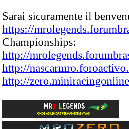
Sarai sicuramente il benven
https://mrolegends.forumbra
Championships:
http://mrolegends.forumbra
http://nascarmro.foroactivo
http://zero.miniracingonlin