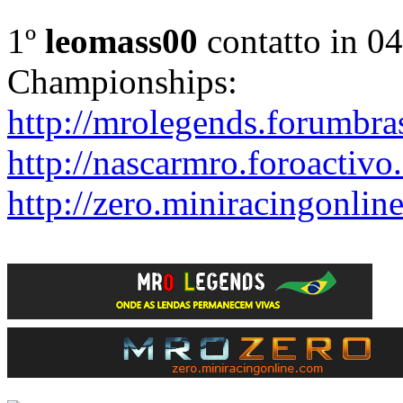
1º
leomass00
contatto in 0
Championships:
http://mrolegends.forumbra
http://nascarmro.foroactivo
http://zero.miniracingonlin