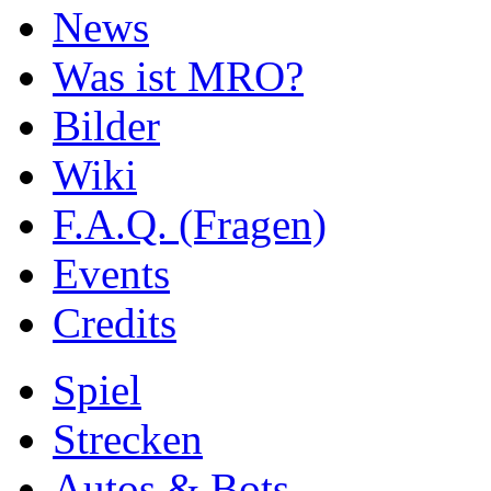
News
Was ist MRO?
Bilder
Wiki
F.A.Q. (Fragen)
Events
Credits
Spiel
Strecken
Autos & Bots