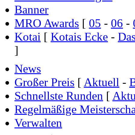
Banner
MRO Awards
[
05
-
06
-
Kotai
[
Kotais Ecke
-
Das
]
News
Großer Preis
[
Aktuell
-
B
Schnellste Runden
[
Aktu
Regelmäßige Meisterscha
Verwalten