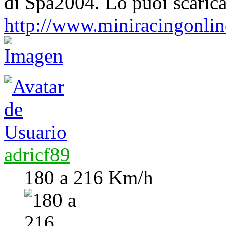
di Spa2004. Lo puoi scarica
http://www.miniracingonli
adricf89
180 a 216 Km/h