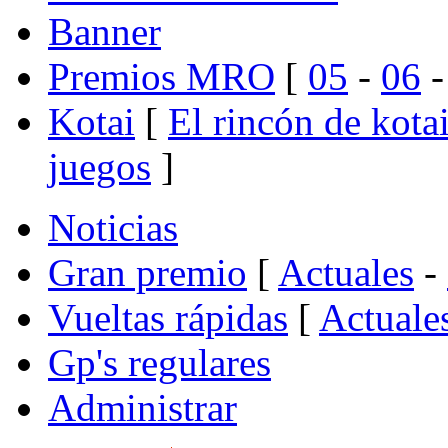
Banner
Premios MRO
[
05
-
06
Kotai
[
El rincón de kota
juegos
]
Noticias
Gran premio
[
Actuales
-
Vueltas rápidas
[
Actuale
Gp's regulares
Administrar