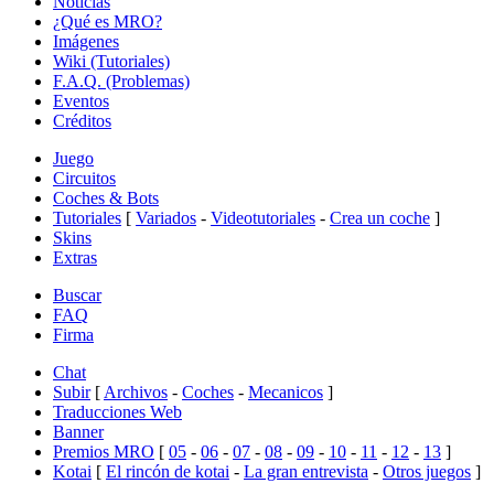
Noticias
¿Qué es MRO?
Imágenes
Wiki (Tutoriales)
F.A.Q. (Problemas)
Eventos
Créditos
Juego
Circuitos
Coches & Bots
Tutoriales
[
Variados
-
Videotutoriales
-
Crea un coche
]
Skins
Extras
Buscar
FAQ
Firma
Chat
Subir
[
Archivos
-
Coches
-
Mecanicos
]
Traducciones Web
Banner
Premios MRO
[
05
-
06
-
07
-
08
-
09
-
10
-
11
-
12
-
13
]
Kotai
[
El rincón de kotai
-
La gran entrevista
-
Otros juegos
]