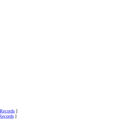
Records
]
Records
]