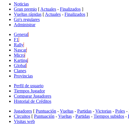
Noticias
Gran premio
[
Actuales
-
Finalizados
]
Vueltas rápidas
[
Actuales
-
Finalizados
]
Gp's regulares
Administrar
General
F1
Rally
Nascar
Micro
Karting
Global
Clanes
Provincias
Perfil de usuario
Tiempos Jugador
Comparar Jugadores
Historial de Créditos
Jugadores
[
Puntuación
-
Vueltas
-
Partidas
-
Victorias
-
Poles
-
Circuitos
[
Puntuación
-
Vueltas
-
Partidas
-
Tiempos subidos
-
Visitas web