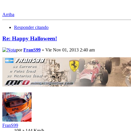
Arriba
Responder citando
Re: Happy Halloween!
por
FranS99
» Vie Nov 01, 2013 2:40 am
FranS99
108 a 144 Km/h