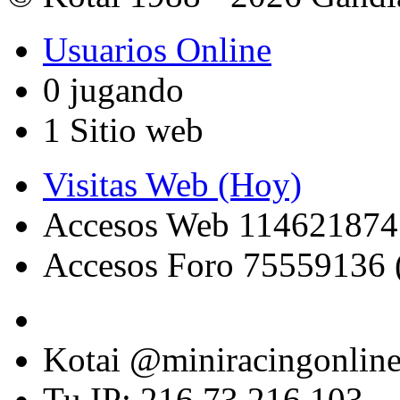
Usuarios Online
0 jugando
1 Sitio web
Visitas Web (Hoy)
Accesos Web 114621874
Accesos Foro 75559136 
Kotai @miniracingonlin
Tu IP: 216.73.216.103