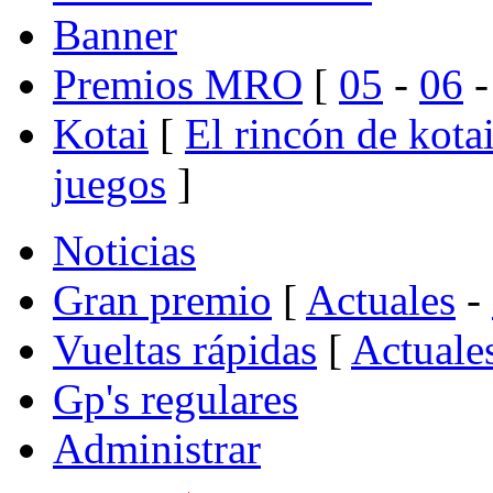
Banner
Premios MRO
[
05
-
06
Kotai
[
El rincón de kota
juegos
]
Noticias
Gran premio
[
Actuales
-
Vueltas rápidas
[
Actuale
Gp's regulares
Administrar