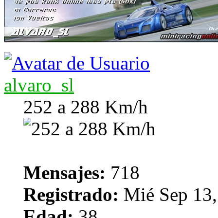
alvaro_sl
252 a 288 Km/h
Mensajes:
718
Registrado:
Mié Sep 13,
Edad:
38