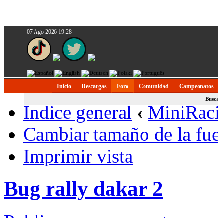
07 Ago 2026 19:28
Inicio
Descargas
Foro
Comunidad
Campeonatos
Busc
Índice general
‹
MiniRac
Cambiar tamaño de la fu
Imprimir vista
Bug rally dakar 2