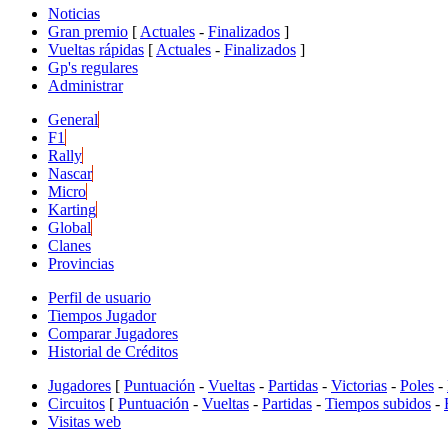
Noticias
Gran premio
[
Actuales
-
Finalizados
]
Vueltas rápidas
[
Actuales
-
Finalizados
]
Gp's regulares
Administrar
General
F1
Rally
Nascar
Micro
Karting
Global
Clanes
Provincias
Perfil de usuario
Tiempos Jugador
Comparar Jugadores
Historial de Créditos
Jugadores
[
Puntuación
-
Vueltas
-
Partidas
-
Victorias
-
Poles
-
Circuitos
[
Puntuación
-
Vueltas
-
Partidas
-
Tiempos subidos
-
Visitas web