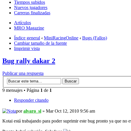
Tiempos subidos
Nuevos jugadores
Carreras finalizadas
Artículos
MRO Magazine
Índice general
‹
MiniRacingOnline
‹
Bugs (Fallos)
Cambiar tamaño de la fuente
Imprimir vista
Bug rally dakar 2
Publicar una respuesta
9 mensajes • Página
1
de
1
Responder citando
por
alvaro_sl
» Mar Oct 12, 2010 9:56 am
Kotai está trabajando para poder suprimir este bug pronto ya que no e