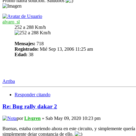
Pronto habrá solución. Saludoos
alvaro_sl
252 a 288 Km/h
Mensajes:
718
Registrado:
Mié Sep 13, 2006 11:25 am
Edad:
38
Arriba
Responder citando
Re: Bug rally dakar 2
por
Livgren
» Sab May 09, 2020 10:23 pm
Buenas, estaba corriendo ahora en este circuito, y simplemente querí
simplemente dejar constancia de ello.