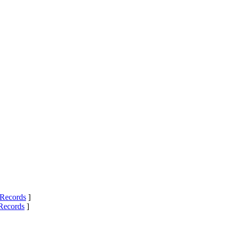
Records
]
Records
]