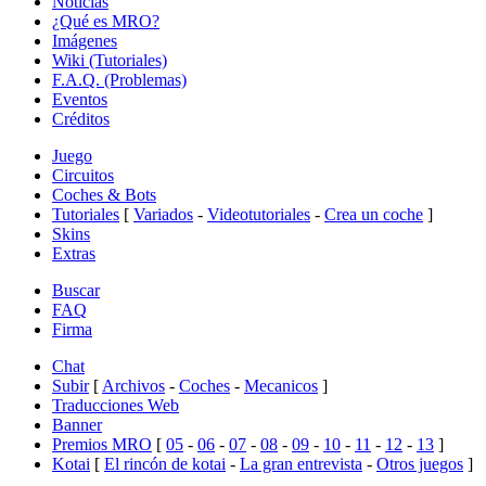
Noticias
¿Qué es MRO?
Imágenes
Wiki (Tutoriales)
F.A.Q. (Problemas)
Eventos
Créditos
Juego
Circuitos
Coches & Bots
Tutoriales
[
Variados
-
Videotutoriales
-
Crea un coche
]
Skins
Extras
Buscar
FAQ
Firma
Chat
Subir
[
Archivos
-
Coches
-
Mecanicos
]
Traducciones Web
Banner
Premios MRO
[
05
-
06
-
07
-
08
-
09
-
10
-
11
-
12
-
13
]
Kotai
[
El rincón de kotai
-
La gran entrevista
-
Otros juegos
]