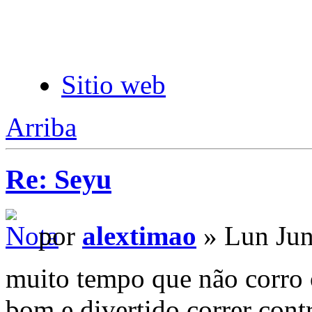
Sitio web
Arriba
Re: Seyu
por
alextimao
» Lun Jun
muito tempo que não corro o
bom e divertido correr cont