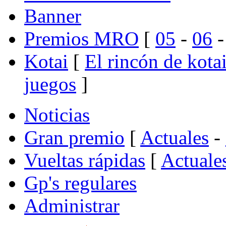
Banner
Premios MRO
[
05
-
06
Kotai
[
El rincón de kota
juegos
]
Noticias
Gran premio
[
Actuales
-
Vueltas rápidas
[
Actuale
Gp's regulares
Administrar