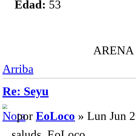
Edad:
53
ARENA
Arriba
Re: Seyu
por
EoLoco
» Lun Jun 2
...saluds, EoLoco.