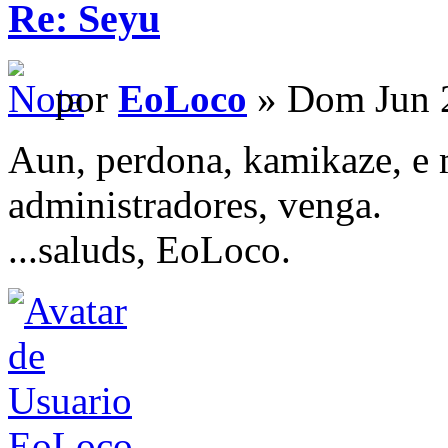
Re: Seyu
por
EoLoco
» Dom Jun 2
Aun, perdona, kamikaze, e m
administradores, venga.
...saluds, EoLoco.
EoLoco