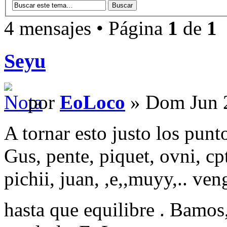
4 mensajes • Página
1
de
1
Seyu
por
EoLoco
» Dom Jun 2
A tornar esto justo los pun
Gus, pente, piquet, ovni, cpt
pichii, juan, ,e,,muyy,..
hasta que equilibre . Bamos