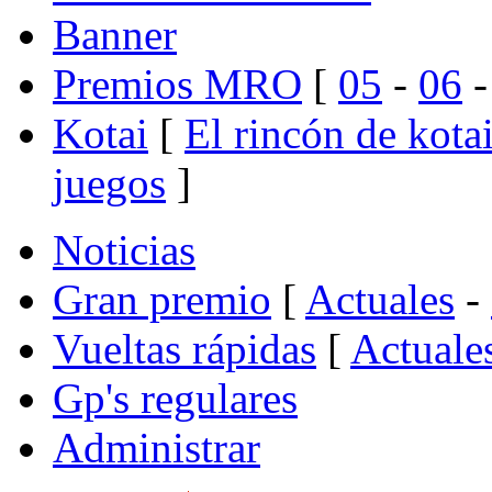
Banner
Premios MRO
[
05
-
06
Kotai
[
El rincón de kota
juegos
]
Noticias
Gran premio
[
Actuales
-
Vueltas rápidas
[
Actuale
Gp's regulares
Administrar