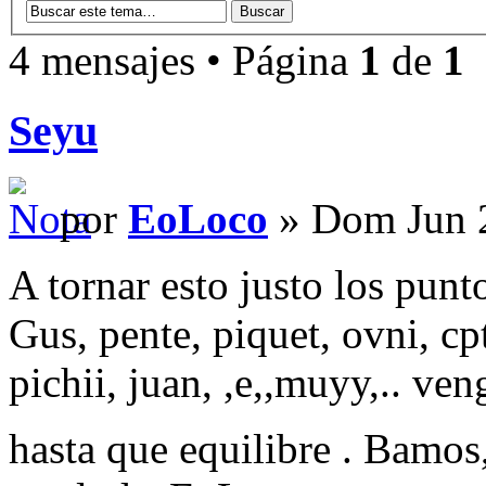
4 mensajes • Página
1
de
1
Seyu
por
EoLoco
» Dom Jun 2
A tornar esto justo los pun
Gus, pente, piquet, ovni, cpt
pichii, juan, ,e,,muyy,..
hasta que equilibre . Bamos