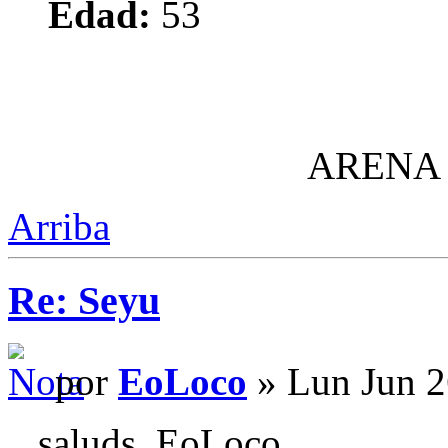
Edad:
53
ARENA
Arriba
Re: Seyu
por
EoLoco
» Lun Jun 2
...saluds, EoLoco.