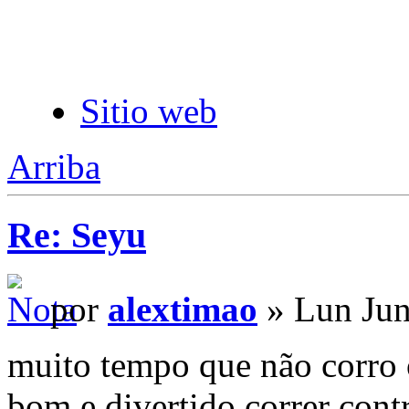
Sitio web
Arriba
Re: Seyu
por
alextimao
» Lun Jun
muito tempo que não corro o
bom e divertido correr cont