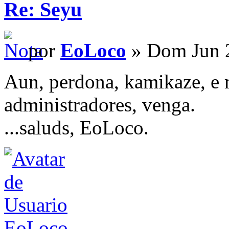
Re: Seyu
por
EoLoco
» Dom Jun 2
Aun, perdona, kamikaze, e m
administradores, venga.
...saluds, EoLoco.
EoLoco