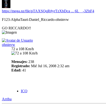
https://mega.nz/file/pTAXSQqR#yrTzXbDca ... 6L__-3ZhF4
F123-AlphaTauri-Daniel_Riccardo-ohninvw
GO RICCARDO!!
ohninvw
72 a 108 Km/h
Mensajes:
238
Registrado:
Mié Jul 16, 2008 2:32 am
Edad:
41
ICQ
Arriba