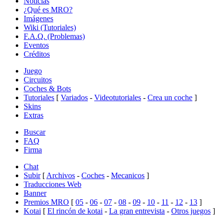
Noticias
¿Qué es MRO?
Imágenes
Wiki (Tutoriales)
F.A.Q. (Problemas)
Eventos
Créditos
Juego
Circuitos
Coches & Bots
Tutoriales
[
Variados
-
Videotutoriales
-
Crea un coche
]
Skins
Extras
Buscar
FAQ
Firma
Chat
Subir
[
Archivos
-
Coches
-
Mecanicos
]
Traducciones Web
Banner
Premios MRO
[
05
-
06
-
07
-
08
-
09
-
10
-
11
-
12
-
13
]
Kotai
[
El rincón de kotai
-
La gran entrevista
-
Otros juegos
]