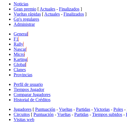
Noticias
Gran premio
[
Actuales
-
Finalizados
]
Vueltas rápidas
[
Actuales
-
Finalizados
]
Gp's regulares
Administrar
General
F1
Rally
Nascar
Micro
Karting
Global
Clanes
Provincias
Perfil de usuario
Tiempos Jugador
Comparar Jugadores
Historial de Créditos
Jugadores
[
Puntuación
-
Vueltas
-
Partidas
-
Victorias
-
Poles
-
Circuitos
[
Puntuación
-
Vueltas
-
Partidas
-
Tiempos subidos
-
Visitas web