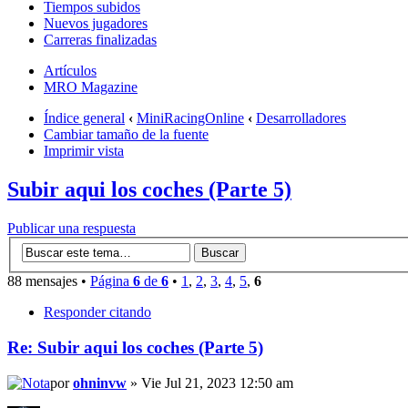
Tiempos subidos
Nuevos jugadores
Carreras finalizadas
Artículos
MRO Magazine
Índice general
‹
MiniRacingOnline
‹
Desarrolladores
Cambiar tamaño de la fuente
Imprimir vista
Subir aqui los coches (Parte 5)
Publicar una respuesta
88 mensajes •
Página
6
de
6
•
1
,
2
,
3
,
4
,
5
,
6
Responder citando
Re: Subir aqui los coches (Parte 5)
por
ohninvw
» Vie Jul 21, 2023 12:50 am