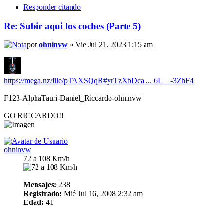
Responder citando
Re: Subir aqui los coches (Parte 5)
por
ohninvw
» Vie Jul 21, 2023 1:15 am
https://mega.nz/file/pTAXSQqR#yrTzXbDca ... 6L__-3ZhF4
F123-AlphaTauri-Daniel_Riccardo-ohninvw
GO RICCARDO!!
ohninvw
72 a 108 Km/h
Mensajes:
238
Registrado:
Mié Jul 16, 2008 2:32 am
Edad:
41