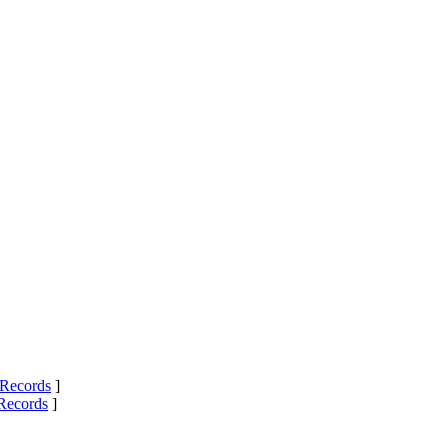
Records
]
Records
]