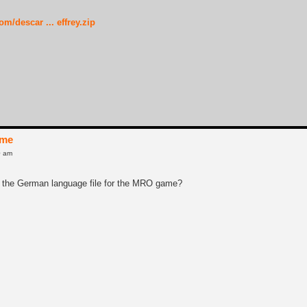
m/descar ... effrey.zip
ame
0 am
 the German language file for the MRO game?