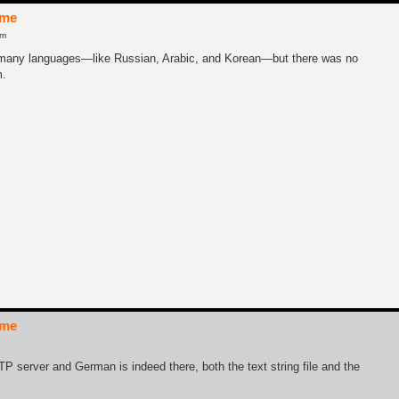
ame
pm
ed many languages—like Russian, Arabic, and Korean—but there was no
m.
ame
TP server and German is indeed there, both the text string file and the