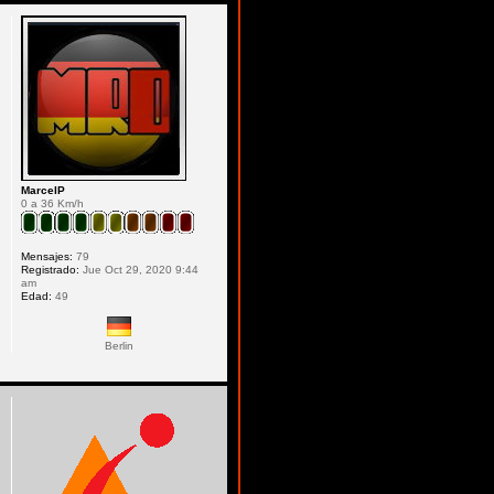
MarcelP
0 a 36 Km/h
Mensajes:
79
Registrado:
Jue Oct 29, 2020 9:44
am
Edad:
49
Berlin