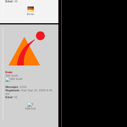
Edad:
49
Berlin
Kotai
360 Km/h
Mensajes:
3233
Registrado:
Sab Sep 10, 2005 8:34
am
Edad:
52
Valencia