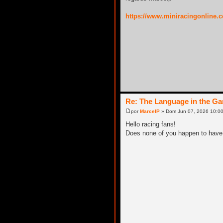
https://www.miniracingonline.co
Re: The Language in the G
por
MarcelP
» Dom Jun 07, 2026 10:0
Hello racing fans!
Does none of you happen to have