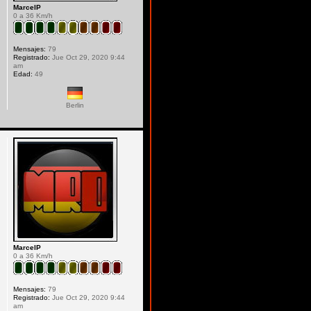
MarcelP
0 a 36 Km/h
Mensajes:
79
Registrado:
Jue Oct 29, 2020 9:44
am
Edad:
49
Berlin
MarcelP
0 a 36 Km/h
Mensajes:
79
Registrado:
Jue Oct 29, 2020 9:44
am