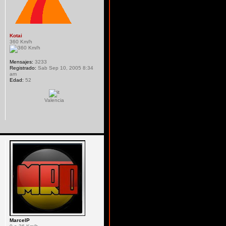
Kotai
360 Km/h
Mensajes:
3233
Registrado:
Sab Sep 10, 2005 8:34
am
Edad:
52
Valencia
MarcelP