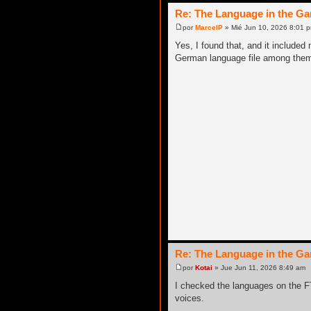
Re: The Language in the G
por
MarcelP
» Mié Jun 10, 2026 8:01 
Yes, I found that, and it includ
German language file among the
Re: The Language in the G
por
Kotai
» Jue Jun 11, 2026 8:49 am
I checked the languages ​​on the F
voices.