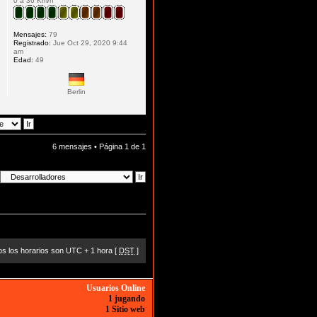
0 a 36 Km/h
Mensajes:
79
Registrado:
Jue Oct 29, 2020 9:44
am
Edad:
49
Berlin
6 mensajes • Página
1
de
1
s los horarios son UTC + 1 hora [
DST
]
Usuarios Online
1 jugando
1 Sitio web