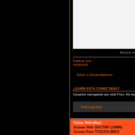
Mostrar m
Publicar una
respuesta
Volver a Desarrolladores
¿QUIÉN ESTÁ CONECTADO?
Usuarios navegando por este Foro: No hay
Índice general
Visitas Web (Hoy)
Accesos Web 114571097 (10886)
Accesos Foro 75532354 (8667)