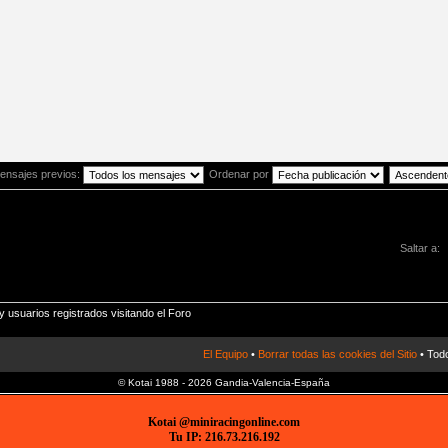
ensajes previos:
Ordenar por
Saltar a:
 usuarios registrados visitando el Foro
El Equipo
•
Borrar todas las cookies del Sitio
• Todo
© Kotai 1988 - 2026 Gandia-Valencia-España
Kotai @miniracingonline.com
Tu IP: 216.73.216.192