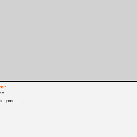
ame
 pm
 in game...