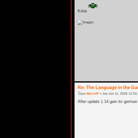
Kotai
Re: The Language in the G
por
MarcelP
» Jue Jun 11, 2026 12:53
After update 1.14 gain its german