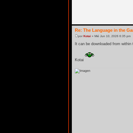
Re: The Language in the G
por
Kotai
» Mié Jun 10, 2026 6:35 pm
It can be downloaded from within 
Kotai