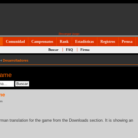
Descargar juego
Comunidad
Campeonatos
Rank
Estadísticas
Registros
Prensa
Buscar
FAQ
Firma
‹
Desarrolladores
Game
me
pm
man translation for the game from the Downloads section. It is showing an