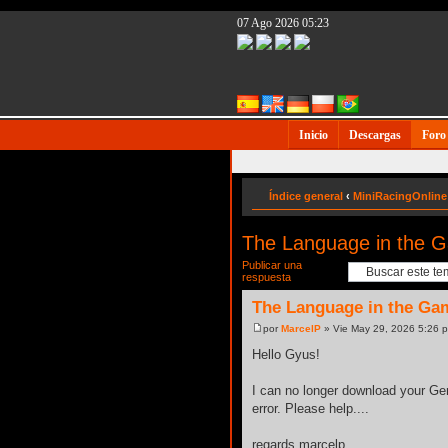
07 Ago 2026 05:23
Inicio
Descargas
Foro
Índice general
‹
MiniRacingOnline
The Language in the 
Publicar una
respuesta
The Language in the Ga
por
MarcelP
» Vie May 29, 2026 5:26 
Hello Gyus!
I can no longer download your Ger
error. Please help....
regards marcelp