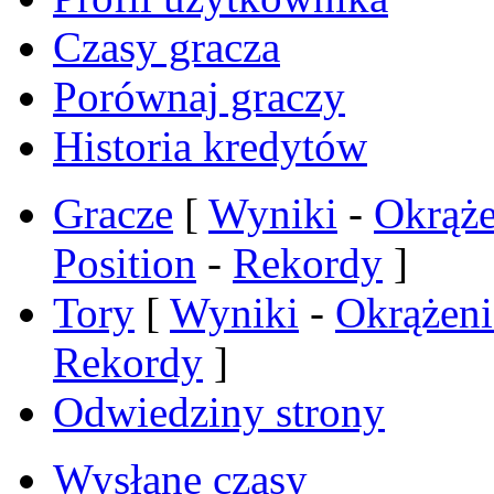
Czasy gracza
Porównaj graczy
Historia kredytów
Gracze
[
Wyniki
-
Okrąże
Position
-
Rekordy
]
Tory
[
Wyniki
-
Okrążeni
Rekordy
]
Odwiedziny strony
Wysłane czasy