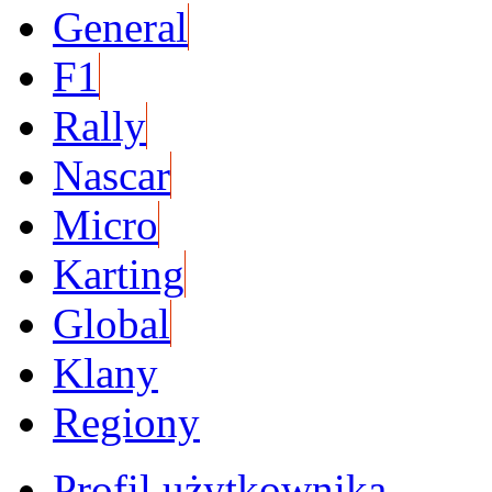
General
F1
Rally
Nascar
Micro
Karting
Global
Klany
Regiony
Profil użytkownika