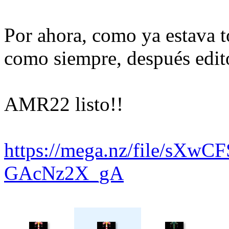
Por ahora, como ya estava to
como siempre, después edito
AMR22 listo!!
https://mega.nz/file/sXwC
GAcNz2X_gA