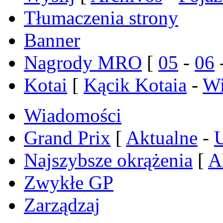
Tłumaczenia strony
Banner
Nagrody MRO
[
05
-
06
Kotai
[
Kącik Kotaia
-
Wi
Wiadomości
Grand Prix
[
Aktualne
-
Najszybsze okrążenia
[
A
Zwykłe GP
Zarządzaj