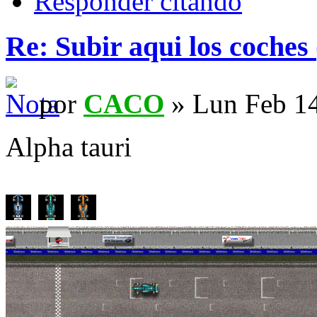
Responder citando
Re: Subir aqui los coches 
por
CACO
» Lun Feb 14
Alpha tauri