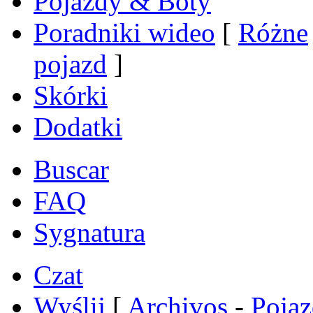
Pojazdy & Boty
Poradniki wideo
[
Różne
pojazd
]
Skórki
Dodatki
Buscar
FAQ
Sygnatura
Czat
Wyślij
[
Archivos
-
Poja