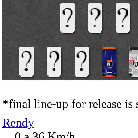
*final line-up for release is
Rendy
0 a 36 Km/h