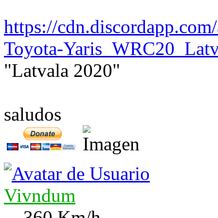
https://cdn.discordapp.c
Toyota-Yaris_WRC20_Latv
"Latvala 2020"
saludos
Vivndum
360 Km/h