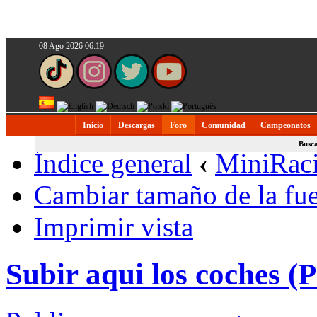
08 Ago 2026 06:19
Inicio
Descargas
Foro
Comunidad
Campeonatos
Busc
Índice general
‹
MiniRac
Cambiar tamaño de la fu
Imprimir vista
Subir aqui los coches (P