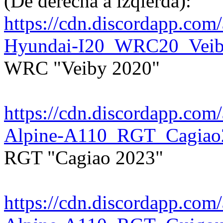
(De derecha a izqierda):
https://cdn.discordapp.c
Hyundai-I20_WRC20_Veib
WRC "Veiby 2020"
https://cdn.discordapp.c
Alpine-A110_RGT_Cagiao
RGT "Cagiao 2023"
https://cdn.discordapp.c