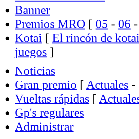
Banner
Premios MRO
[
05
-
06
Kotai
[
El rincón de kota
juegos
]
Noticias
Gran premio
[
Actuales
-
Vueltas rápidas
[
Actuale
Gp's regulares
Administrar