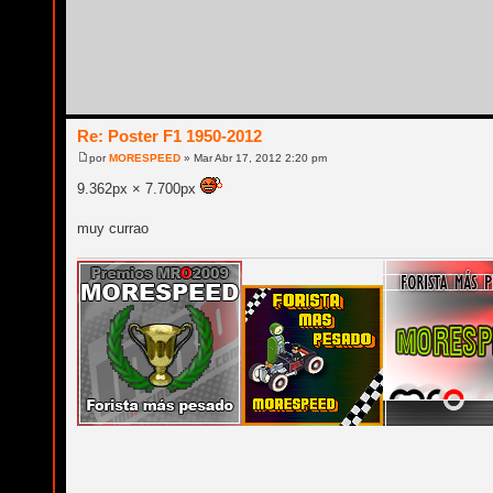
Re: Poster F1 1950-2012
por
MORESPEED
» Mar Abr 17, 2012 2:20 pm
9.362px × 7.700px
muy currao