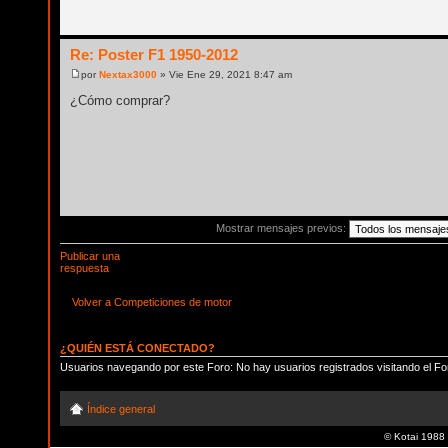
Re: Poster F1 1950-2012
por
Nextax3000
» Vie Ene 29, 2021 8:47 am
¿Cómo comprar?
Mostrar mensajes previos:
Publicar una
respuesta
Volver a Competiciones de motor
¿QUIÉN ESTÁ CONECTADO?
Usuarios navegando por este Foro: No hay usuarios registrados visitando el Fo
Índice general
© Kotai 1988