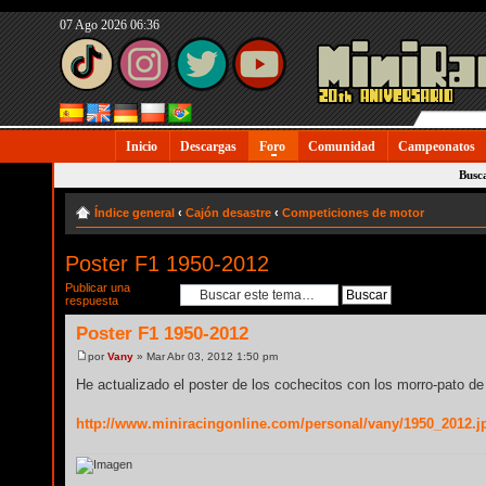
07 Ago 2026 06:36
Inicio
Descargas
Foro
Comunidad
Campeonatos
Busc
Índice general
‹
Cajón desastre
‹
Competiciones de motor
Poster F1 1950-2012
Publicar una
respuesta
Poster F1 1950-2012
por
Vany
» Mar Abr 03, 2012 1:50 pm
He actualizado el poster de los cochecitos con los morro-pato de
http://www.miniracingonline.com/personal/vany/1950_2012.j