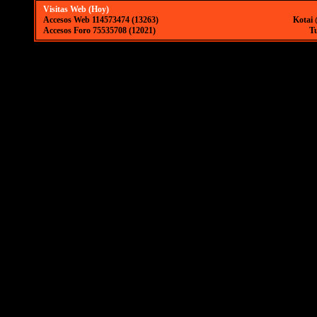
Visitas Web (Hoy)
Accesos Web 114573474 (13263)
Kotai 
Accesos Foro 75535708 (12021)
Tu