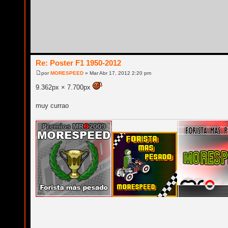
Re: Poster F1 1950-2012
por
MORESPEED
» Mar Abr 17, 2012 2:20 pm
9.362px × 7.700px
muy currao