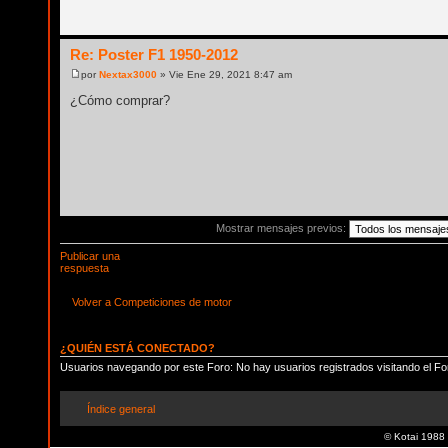
Re: Poster F1 1950-2012
por
Nextax3000
» Vie Ene 29, 2021 8:47 am
¿Cómo comprar?
Mostrar mensajes previos:
Publicar una
respuesta
Volver a Competiciones de motor
¿QUIÉN ESTÁ CONECTADO?
Usuarios navegando por este Foro: No hay usuarios registrados visitando el Fo
Índice general
© Kotai 1988