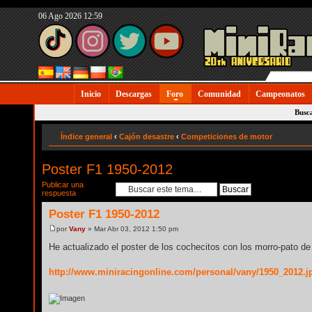
06 Ago 2026 12:59
Inicio
Descargas
Foro
Comunidad
Campeonatos
Busc
Índice general
‹
Cajón desastre
‹
Competiciones de motor
Poster F1 1950-2012
Publicar una
respuesta
Poster F1 1950-2012
por
Vany
» Mar Abr 03, 2012 1:50 pm
He actualizado el poster de los cochecitos con los morro-pato de
http://www.miniracingonline.com/personal/vany/1950_2012.j