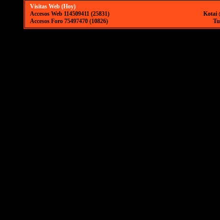
Visitas Web (Hoy)
Accesos Web 114509411 (25831)
Kotai 
Accesos Foro 75497470 (10826)
Tu